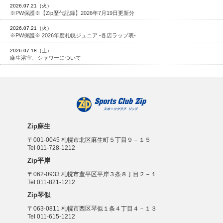
2026.07.21（火）
※PW保護※【Zip歴代記録】2026年7月19日更新分
2026.07.21（火）
※PW保護※ 2026年度札幌ジュニア -各店ラップ表-
2026.07.18（土）
麻生浴室、シャワーについて
Zip麻生
〒001-0045 札幌市北区麻生町５丁目９－１５
Tel 011-728-1212
Zip平岸
〒062-0933 札幌市豊平区平岸３条８丁目２－１
Tel 011-821-1212
Zip琴似
〒063-0811 札幌市西区琴似１条４丁目４－１３
Tel 011-615-1212