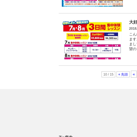
大
2018
こん
ます
まし
望の
«
10 / 15
« 先頭