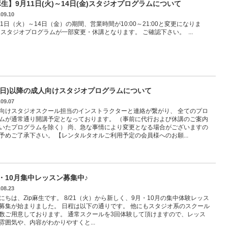
生】9月11日(火)～14日(金)スタジオプログラムについて
.09.10
11日（火）～14日（金）の期間、営業時間が10:00～21:00と変更になりま
 スタジオプログラムが一部変更・休講となります。 ご確認下さい。 ...
9(日)以降の成人向けスタジオプログラムについて
.09.07
向けスタジオスクール担当のインストラクターと連絡が繋がり、 全てのプロ
ムが通常通り開講予定となっております。 （事前に代行および休講のご案内
いたプログラムを除く） 尚、急な事情により変更となる場合がございますの
予めご了承下さい。 【レンタルタオルご利用予定の会員様へのお願...
・10月集中レッスン募集中♪
.08.23
にちは、Zip麻生です。 8/21（火）から新しく、9月・10月の集中体験レッス
募集が始まりました。 日程は以下の通りです。 他にもスタジオ系のスクール
数ご用意しております。 通常スクールを3回体験して頂けますので、レッス
雰囲気や、内容がわかりやすくと...