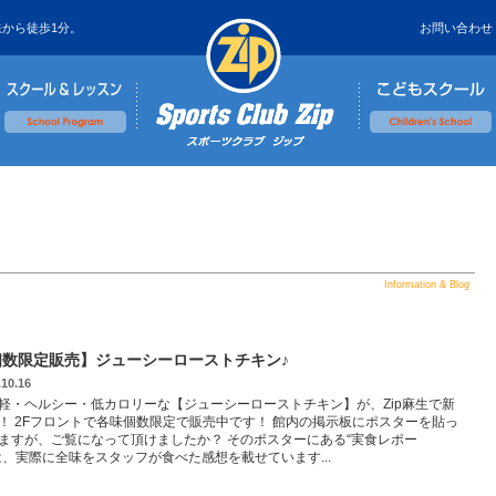
鉄から徒歩1分。
お問い合わせ
Information & Blog
個数限定販売】ジューシーローストチキン♪
.10.16
軽・ヘルシー・低カロリーな【ジューシーローストチキン】が、Zip麻生で新
！ 2Fフロントで各味個数限定で販売中です！ 館内の掲示板にポスターを貼っ
ますが、ご覧になって頂けましたか？ そのポスターにある“実食レポー
は、実際に全味をスタッフが食べた感想を載せています...