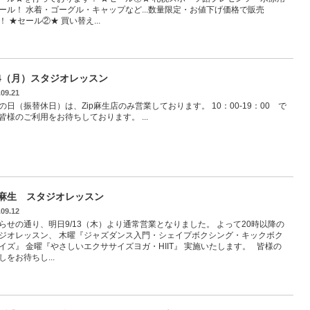
ール！ 水着・ゴーグル・キャップなど...数量限定・お値下げ価格で販売
！ ★セール②★ 買い替え...
24（月）スタジオレッスン
.09.21
の日（振替休日）は、Zip麻生店のみ営業しております。 10：00-19：00 で
皆様のご利用をお待ちしております。 ...
p麻生 スタジオレッスン
.09.12
らせの通り、明日9/13（木）より通常営業となりました。 よって20時以降の
ジオレッスン、 木曜『ジャズダンス入門・シェイプボクシング・キックボク
イズ』 金曜『やさしいエクササイズヨガ・HIIT』 実施いたします。 皆様の
しをお待ちし...