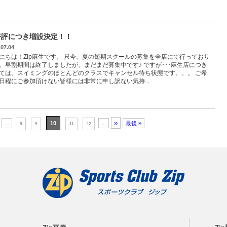
好評につき増設決定！！
.07.04
にちは！Zip麻生です。 只今、夏の短期スクールの募集を全店にて行っており
。早割期間は終了しましたが、まだまだ募集中です♪ ですが･･･麻生店につき
ては、スイミングのほとんどのクラスでキャンセル待ち状態です。。。 ご希
日程にご参加頂けない皆様には非常に申し訳ない気持...
»
...
10
...
最後 »
8
9
11
12