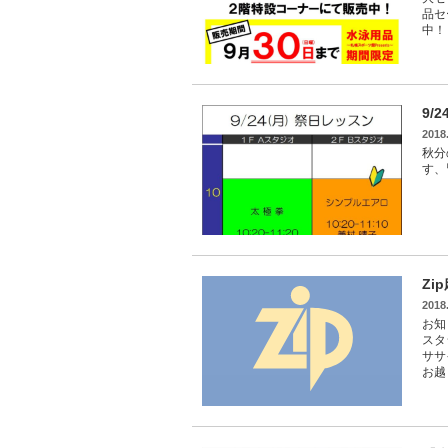
品セ
中！
9/
2018
秋分
す、
Zi
2018
お知
スタ
ササ
お越