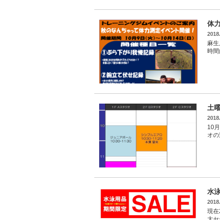
体
2018
麻生
時間
土
2018
10
オの
水泳
2018
現在
大セ