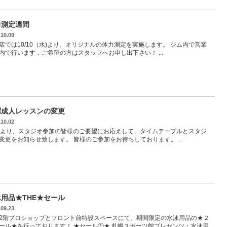
力測定週間
.10.09
店では10/10（水)より、オリジナルの体力測定を実施します。 ジム内で営業
内で行います，ご希望の方はスタッフへお申し出下さい！ ...
曜成人レッスンの変更
.10.02
月より、スタジオ参加の皆様のご要望にお応えして、タイムテーブルとスタジ
変更をお知らせ致します。 皆様のご参加をお待ちしております。 ...
用品★THE★セール
.09.23
2階プロショップとフロント前特設スペースにて、期間限定の水泳用品の★２
ール★を行っております！ ★セール①★ 札幌スポーツ館プレゼンツ・水泳用