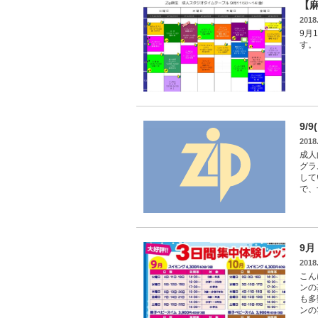
【麻
2018
9月
す。
9/
2018
成人
グラ
して
で、
9月
2018
こん
ンの
も多
ンの