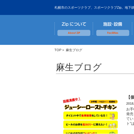
札幌市のスポーツクラブ、スポーツクラブZip。地下
TOP
>
麻生ブログ
麻生ブログ
【
2018
お手
発売
てい
ト”