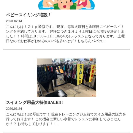
ベビースイミング増設！
2020.02.14
こんにちは！Ｚｉｐ琴似です。 現在、毎週火曜日と金曜日にベビースイミ
ングを実施しております。 好評につき３月より土曜日にも増設が決定しま
した！！ 時間は10：30～11：10の40分レッスンとなっております。 土曜
日なのでお仕事がお休みのパパも多いはず！もちろんパパの...
スイミング用品大特価SALE!!!
2020.01.24
こんにちは！Zip琴似です！ 現在トレーニングジム前でスイム用品の販売を
行っております！ この機会に新しい水着でレッスンに参加してみません
か？？ お待ちしております！！...