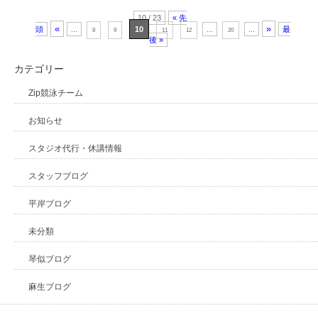
10 / 23
« 先
«
»
頭
...
10
...
...
最
8
9
11
12
20
後 »
カテゴリー
Zip競泳チーム
お知らせ
スタジオ代行・休講情報
スタッフブログ
平岸ブログ
未分類
琴似ブログ
麻生ブログ