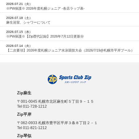
2026.07.21（火）
※PW保護※ 2026年度札幌ジュニア -各店ラップ表-
2026.07.18（土）
麻生浴室、シャワーについて
2026.07.15（水）
※PW保護※【Zip歴代記録】2026年7月12日更新分
2026.07.14（火）
【二次要項】2026年度札幌ジュニア水泳競技大会（2026/7/19@札幌市平岸プール）
Zip麻生
〒001-0045 札幌市北区麻生町５丁目９－１５
Tel 011-728-1212
Zip平岸
〒062-0933 札幌市豊平区平岸３条８丁目２－１
Tel 011-821-1212
Zip琴似