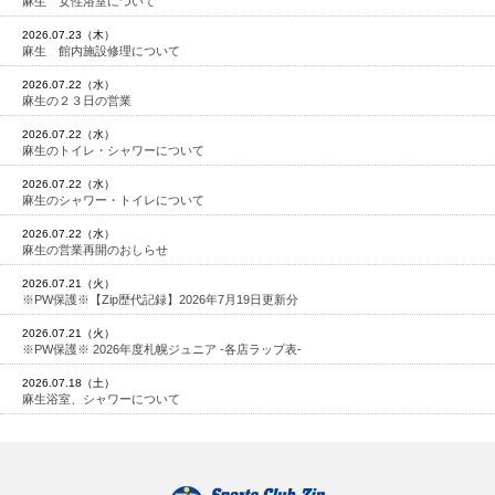
麻生 女性浴室について
2026.07.23（木）
麻生 館内施設修理について
2026.07.22（水）
麻生の２３日の営業
2026.07.22（水）
麻生のトイレ・シャワーについて
2026.07.22（水）
麻生のシャワー・トイレについて
2026.07.22（水）
麻生の営業再開のおしらせ
2026.07.21（火）
※PW保護※【Zip歴代記録】2026年7月19日更新分
2026.07.21（火）
※PW保護※ 2026年度札幌ジュニア -各店ラップ表-
2026.07.18（土）
麻生浴室、シャワーについて