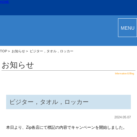
HOME
MENU
TOP
>
お知らせ
> ビジター，タオル，ロッカー
お知らせ
Information & Blog
ビジター，タオル，ロッカー
2024.05.07
本日より、Zip各店にて標記の内容でキャンペーンを開始しました。