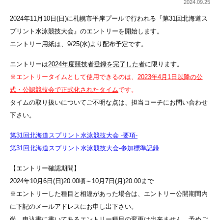
2024.09.25
2024年11月10日(日)に札幌市平岸プールで行われる『第31回北海道ス
プリント水泳競技大会』のエントリーを開始します。
エントリー用紙は、9/25(水)より配布予定です。
エントリーは
2024年度競技者登録を完了した者
に限ります。
※エントリータイムとして使用できるのは、
2023年4月1日以降の公
式・公認競技会で正式化されたタイム
です。
タイムの取り扱いについてご不明な点は、担当コーチにお問い合わせ
下さい。
第31回北海道スプリント水泳競技大会 -要項-
第31回北海道スプリント水泳競技大会-参加標準記録
【エントリー確認期間】
2024年10月6日(日)20:00頃～10月7日(月)20:00まで
※エントリーした種目と相違があった場合は、エントリー公開期間内
に下記のメールアドレスにお申し出下さい。
尚、申込書に書いてあるエントリー種目の変更は出来ません。予めご