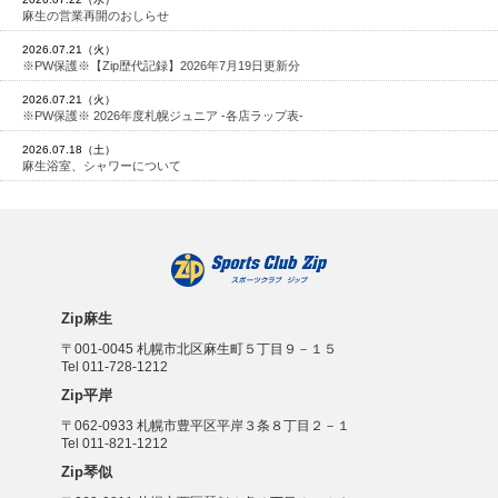
麻生の営業再開のおしらせ
2026.07.21（火）
※PW保護※【Zip歴代記録】2026年7月19日更新分
2026.07.21（火）
※PW保護※ 2026年度札幌ジュニア -各店ラップ表-
2026.07.18（土）
麻生浴室、シャワーについて
Zip麻生
〒001-0045 札幌市北区麻生町５丁目９－１５
Tel 011-728-1212
Zip平岸
〒062-0933 札幌市豊平区平岸３条８丁目２－１
Tel 011-821-1212
Zip琴似