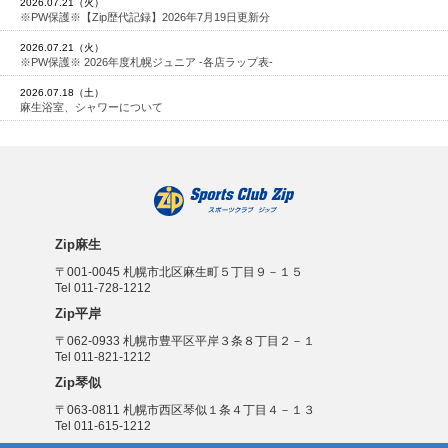
2026.07.21（火）
※PW保護※【Zip歴代記録】2026年7月19日更新分
2026.07.21（火）
※PW保護※ 2026年度札幌ジュニア -各店ラップ表-
2026.07.18（土）
麻生浴室、シャワーについて
Zip麻生
〒001-0045 札幌市北区麻生町５丁目９－１５
Tel 011-728-1212
Zip平岸
〒062-0933 札幌市豊平区平岸３条８丁目２－１
Tel 011-821-1212
Zip琴似
〒063-0811 札幌市西区琴似１条４丁目４－１３
Tel 011-615-1212