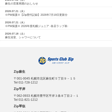
麻生の営業再開のおしらせ
2026.07.21（火）
※PW保護※【Zip歴代記録】2026年7月19日更新分
2026.07.21（火）
※PW保護※ 2026年度札幌ジュニア -各店ラップ表-
2026.07.18（土）
麻生浴室、シャワーについて
Zip麻生
〒001-0045 札幌市北区麻生町５丁目９－１５
Tel 011-728-1212
Zip平岸
〒062-0933 札幌市豊平区平岸３条８丁目２－１
Tel 011-821-1212
Zip琴似